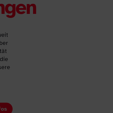
ingen
eit
über
tät
die
sere
fos