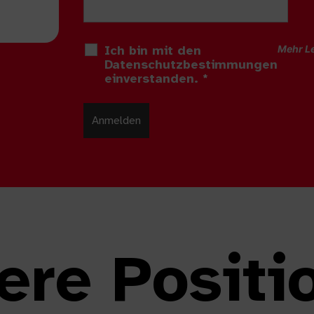
Ich bin mit den
Mehr L
Datenschutzbestimmungen
einverstanden.
*
ere Positi