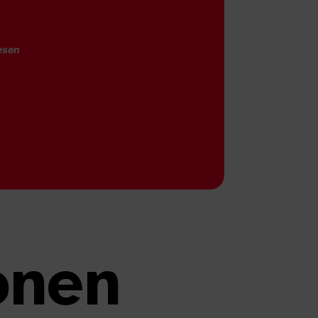
esen
onen