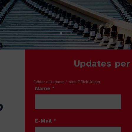
Updates per
Felder mit einem
*
sind Pflichtfelder
Name
*
p
E-Mail
*