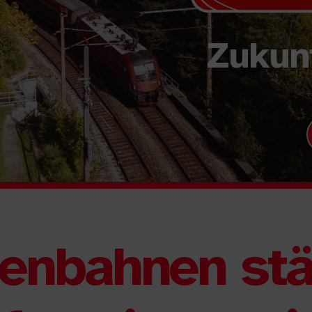
Zukunf
enbahnen stä