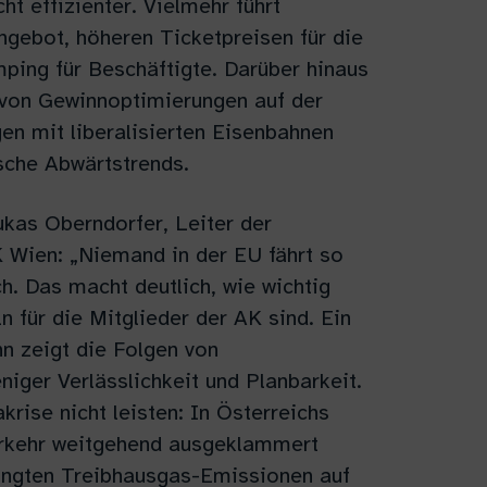
ht effizienter. Vielmehr führt
ngebot, höheren Ticketpreisen für die
ping für Beschäftigte. Darüber hinaus
n von Gewinnoptimierungen auf der
en mit liberalisierten Eisenbahnen
sche Abwärtstrends.
ukas Oberndorfer, Leiter der
K Wien: „Niemand in der EU fährt so
h. Das macht deutlich, wie wichtig
 für die Mitglieder der AK sind. Ein
n zeigt die Folgen von
iger Verlässlichkeit und Planbarkeit.
rise nicht leisten: In Österreichs
verkehr weitgehend ausgeklammert
ingten Treibhausgas-Emissionen auf