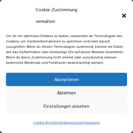
und Telefonnummer im Anschluss per
Cookie-Zustimmung
E-Mail versendet und zur
Anfragebeantwortung gespeichert
verwalten
werden. Die Daten werden gelöscht,
sobald der Geschäftsfall beendet
Um dir ein optimales Erlebnis zu bieten, verwenden wir Technologien wie
wurde und es gesetzliche Vorgaben
Cookies, um Geräteinformationen zu speichern und/oder darauf
erlauben.
zuzugreifen. Wenn du diesen Technologien zustimmst, können wir Daten
wie das Surfverhalten oder eindeutige IDs auf dieser Website verarbeiten.
Wenn du deine Zustimmung nicht erteilst oder zurückziehst, können
E-Mail
bestimmte Merkmale und Funktionen beeinträchtigt werden.
Wenn Sie mit uns per E-Mail
kommunizieren, werden Daten
Akzeptieren
gegebenenfalls auf dem jeweiligen
Ablehnen
Endgerät (Computer, Laptop,
Smartphone,…) gespeichert und es
Einstellungen ansehen
kommt zur Speicherung von Daten auf
dem E-Mail-Server. Die Daten werden
gelöscht, sobald der Geschäftsfall
Cookie-Richtlinie
Datenschutz
Impressum
beendet wurde und es gesetzliche