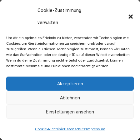
und Telefonnummer im Anschluss per
Cookie-Zustimmung
E-Mail versendet und zur
Anfragebeantwortung gespeichert
verwalten
werden. Die Daten werden gelöscht,
sobald der Geschäftsfall beendet
Um dir ein optimales Erlebnis zu bieten, verwenden wir Technologien wie
wurde und es gesetzliche Vorgaben
Cookies, um Geräteinformationen zu speichern und/oder darauf
erlauben.
zuzugreifen. Wenn du diesen Technologien zustimmst, können wir Daten
wie das Surfverhalten oder eindeutige IDs auf dieser Website verarbeiten.
Wenn du deine Zustimmung nicht erteilst oder zurückziehst, können
E-Mail
bestimmte Merkmale und Funktionen beeinträchtigt werden.
Wenn Sie mit uns per E-Mail
kommunizieren, werden Daten
Akzeptieren
gegebenenfalls auf dem jeweiligen
Ablehnen
Endgerät (Computer, Laptop,
Smartphone,…) gespeichert und es
Einstellungen ansehen
kommt zur Speicherung von Daten auf
dem E-Mail-Server. Die Daten werden
gelöscht, sobald der Geschäftsfall
Cookie-Richtlinie
Datenschutz
Impressum
beendet wurde und es gesetzliche